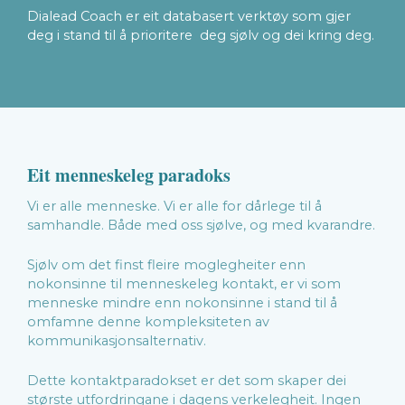
Dialead Coach er eit databasert verktøy som gjer
deg i stand til å prioritere deg sjølv og dei kring deg.
Eit menneskeleg paradoks
Vi er alle menneske. Vi er alle for dårlege til å
samhandle. Både med oss sjølve, og med kvarandre.
Sjølv om det finst fleire moglegheiter enn
nokonsinne til menneskeleg kontakt, er vi som
menneske mindre enn nokonsinne i stand til å
omfamne denne kompleksiteten av
kommunikasjonsalternativ.
Dette kontaktparadokset er det som skaper dei
største utfordringane i dagens verkelegheit. Ingen