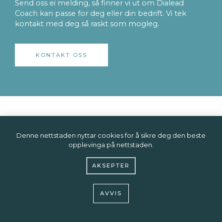
Send oss ei melding, så finner vi ut om Dialead
Coach kan passe for deg eller din bedrift. Vi tek
kontakt med deg så raskt som mogleg.
KONTAKT OSS
Denne nettstaden nyttar cookies for å sikre deg den beste
opplevinga på nettstaden.
AKSEPTER
Linkedin
AVVIS